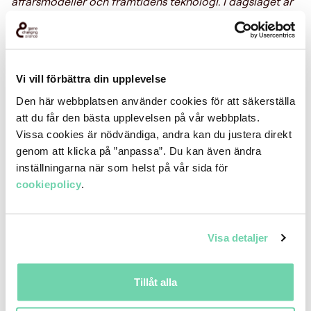
affärsmodeller och framtidens teknologi. I dagsläget är
vi nio företag som alla utmanar och leder i sina
respektive segment:
Adnavem
,
AIron
,
BEV_R
,
Circumflex
,
Duva
,
Ember
,
InQuire
,
Sicopa
och
TruckTrust
. Men fler
stora aktörer är på väg in
, fortsätter Per Olof Arnäs.
Vi vill förbättra din upplevelse
Per Olof menar att utmaningarna är energiförsörjningen
Den här webbplatsen använder cookies för att säkerställa
som måste bli mer hållbar, teknologinivån som måste
att du får den bästa upplevelsen på vår webbplats.
höjas och affärsmodellerna som är förlegade.
Vissa cookies är nödvändiga, andra kan du justera direkt
genom att klicka på ”anpassa”. Du kan även ändra
–
Aktörerna i framtidens transport- och logistiksystem
inställningarna när som helst på vår sida för
behöver affärsmodeller som är anpassade efter ett nytt
cookiepolicy
.
grundläge där fossilfrihet, social hållbarhet och
resurseffektivitet samexisterar – inte konkurrerar – med
produktivitet och lönsamhet.
Visa detaljer
Tony Edmundsson, som är vd för Bev_R, ett av bolagen i
Game Changing Alliance, håller med.
Tillåt alla
–
Vi arbetar med övergången till godsflöden med