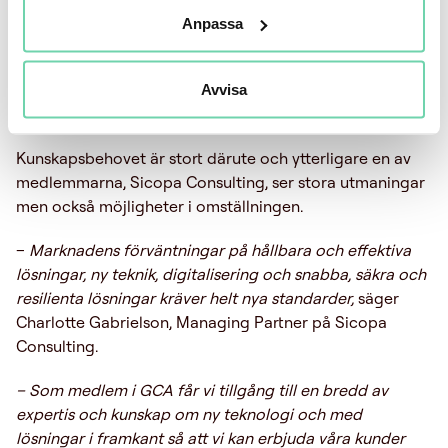
batteridrivna tunga fordon. Bev_R erbjuder bland annat
Anpassa
en plattform som integrerar fordon, har infrastruktur för
laddning och ruttoptimerar i realtid. Det har inte funnits
tidigare och är en nödvändig tjänst om Sverige och
Avvisa
Norden ska klara omställningen till fossilfri lastbilstrafik.
Kunskapsbehovet är stort därute och ytterligare en av
medlemmarna, Sicopa Consulting, ser stora utmaningar
men också möjligheter i omställningen.
–
Marknadens förväntningar på hållbara och effektiva
lösningar, ny teknik, digitalisering och snabba, säkra och
resilienta lösningar kräver helt nya standarder,
säger
Charlotte Gabrielson, Managing Partner på Sicopa
Consulting.
– Som medlem i GCA får vi tillgång till en bredd av
expertis och kunskap om ny teknologi och med
lösningar i framkant så att vi kan erbjuda våra kunder