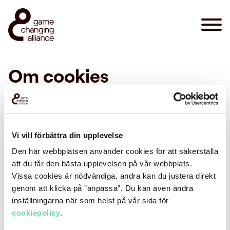
Om cookies
Error: The domain WWW.GAMECHANGINGALLIANCE.SE
is not authorized to show the cookie declaration for
domain group ID 0f781097-7f80-4fe8-8ed9-
Vi vill förbättra din upplevelse
19e65002f0c7. Please add it to the domain group in the
Cookiebot Manager to authorize the domain.
Den här webbplatsen använder cookies för att säkerställa
att du får den bästa upplevelsen på vår webbplats.
Vissa cookies är nödvändiga, andra kan du justera direkt
genom att klicka på ”anpassa”. Du kan även ändra
inställningarna när som helst på vår sida för
cookiepolicy
.