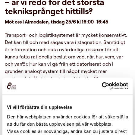
– är vi redo för det största
tekniksprånget hittills?
Möt oss i Almedalen, tisdag 25/6 kl 16:00–16:45
Transport- och logistiksystemet är mycket konservativt.
Det kan till och med sägas vara i stagnation. Samtidigt
är information och data ovärderliga resurser för att
kunna fatta rationella beslut om vad, när, hur, vem, var
och varför. Hur kan vi gå från ett datoriserat och i
grunden analogt system till något mycket mer
uppkopplat, AI-drivet och framtidssäkrat?
Den exponentiella utvecklingen inom AI förändrar
bransch efter bransch och transportsystemet är inget
undantag. Men vilka aktörer är redo att ta sig an denna
Vi vill förbättra din upplevelse
utmaning? Vad kan vi förvänta oss? Missa inte denna
Den här webbplatsen använder cookies för att säkerställa
djupdykning i vad som är möjligt både idag och
att du får den bästa upplevelsen på vår webbplats.
imorgon, för en sak är säker – revolutionen är här och
Vissa cookies är nödvändiga, andra kan du justera direkt
ingen kommer att lämnas opåverkad.