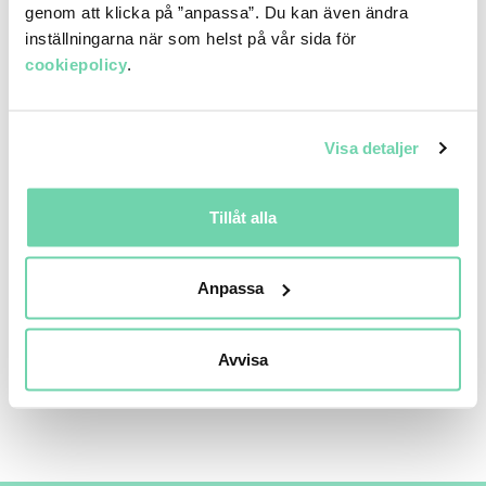
genom att klicka på ”anpassa”. Du kan även ändra
inställningarna när som helst på vår sida för
Deltagare:
cookiepolicy
.
Naznoush Habashian
, hållbarhetschef, Postnord Sverige
Miranda G. Edner
, Sr. Enterprise Account Manager, Retail
Industry, Amazon Web Services
Visa detaljer
Christian Landgren
, grundare, Iteam
Robert Lidberg
, entreprenör och AI-expert, AIron, BEV_R,
Tillåt alla
Duva, Ember
Øystein Rønningen
, ägare och CCO, InQuire
Moderator: Per Olof Arnäs
, generalsekreterare, Game
Anpassa
Changing Alliance
Avvisa
Read more